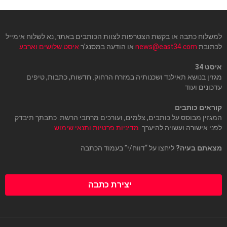
למשלוח כתבה או בקשת הצטרפות לצוות הכותבים באתר, נא לשלוח אימייל
לכתובת
news@east34.com
או הודעה במסנג’ר
איסט שלושים וארבע
איסט 34
מגזין בנושא תאילנד ושכנותיה במזרח הרחוק. חדשות, כתבות, טיפים
עדכונים ועוד
קוראים כותבים
המגזין מבוסס על כותבים, צלמים, ועורכים מרחבי הרשת. כתבתך תיבדק
לפני אישורה ועשויה להיערך.
מדיניות פרטיות ותנאי שימוש
מצאתם בעיה?
ליחצו על “דווח/י” בעמוד הכתבה
יצירת כתבה