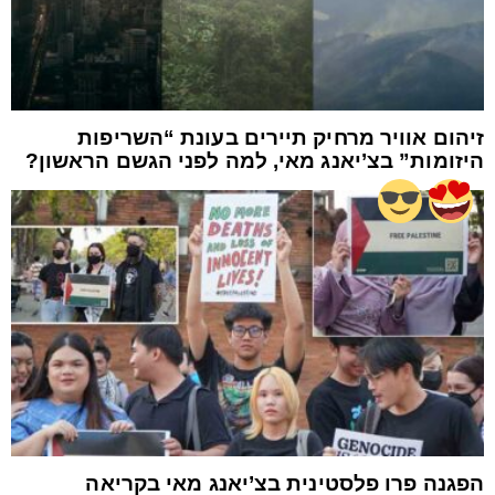
זיהום אוויר מרחיק תיירים בעונת “השריפות
היזומות” בצ’יאנג מאי, למה לפני הגשם הראשון?
הפגנה פרו פלסטינית בצ’יאנג מאי בקריאה