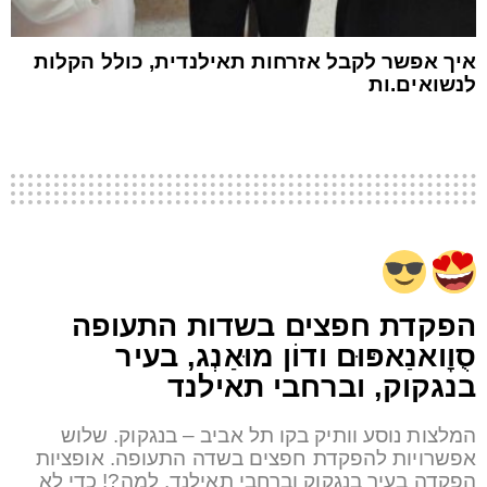
איך אפשר לקבל אזרחות תאילנדית, כולל הקלות
לנשואים.ות
הפקדת חפצים בשדות התעופה
סֻוׇואנַאפּוּם ודוֹן מוּאַנְג, בעיר
בנגקוק, וברחבי תאילנד
המלצות נוסע וותיק בקו תל אביב – בנגקוק. שלוש
אפשרויות להפקדת חפצים בשדה התעופה. אופציות
הפקדה בעיר בנגקוק וברחבי תאילנד. למה?! כדי לא