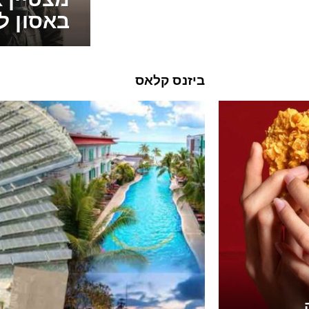
באסון ל
ביזנס קלאס