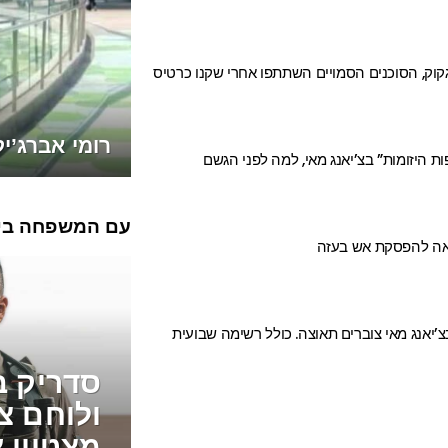
וק, הסוכנים הסמויים השתתפו אחרי שקנו כרטיס
רומי אברג’יל โรมี מדווחת מבנג
ות היזומות” בצ’יאנג מאי, למה לפני הגשם
עם המשפחה בי
יאה להפסקת אש בעזה
סדריק ב.
ולוחם צה
מצטיין א