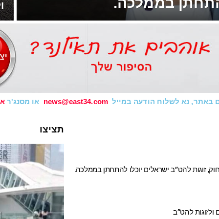
התחתן בממלכה.
ו
 באתר, נא לשלוח הודעה במייל
news@east34.com
או מסנג'ר
אי
תציצו
בחוק, זוגות להט”ב ישראלים יוכלו להתחתן בממלכה.
ולזוגות להט”ב