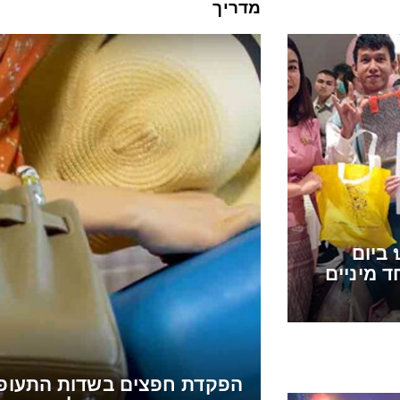
מדריך
להט”ב מתחתנים בבַּאנְגְרַק บางรัก ביום
 מיניים
הפקדת חפצים בשדות התעופה סֻוׇו