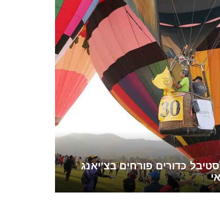
טיבל כדורים פורחים בצ’יאנג
י