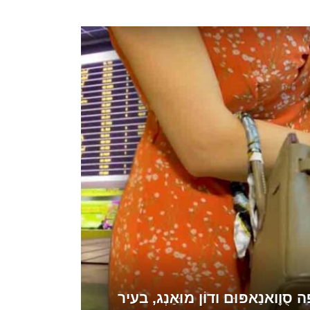
אנַאפּוּם ודוֹן מוּאַנְג, בעיר