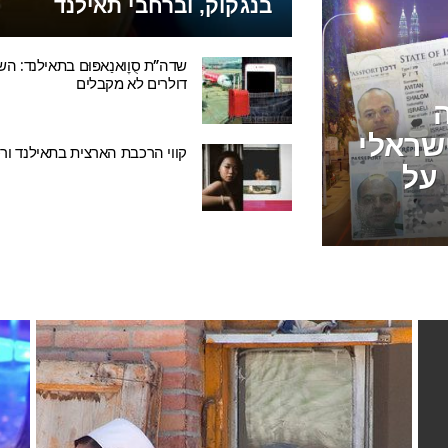
בנגקוק, וברחבי תאילנד
שדה”ת סֻוׇואנַאפּוּם בתאילנד: 
דולרים לא מקבלים
שראלי
קווי הרכבת הארצית בתאילנד ורכב
על