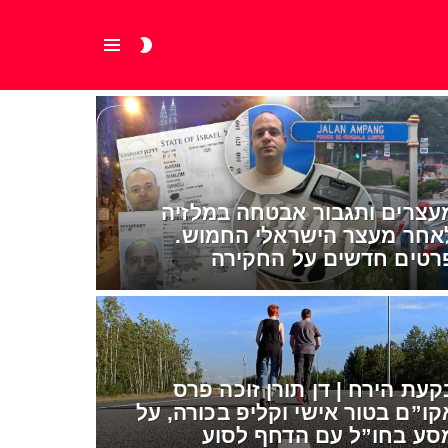
SWITCH
Menu
SKIN
עצרים ותגבור אבטחה במלזיה
אחר מעצר הישראלי החמוש.
רטים חדשים על החקירה
קעת הירח | דן תורן זוכה פרס
קו”ם בטור אישי וקליפ בכורה, על
סע בחו”ל עם הדחף לסוע