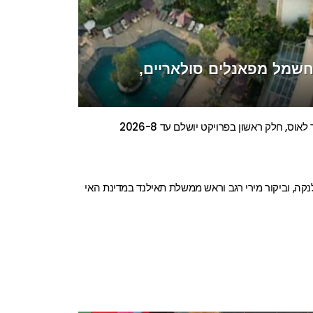
 חשמל מפאנלים סולאריים,
וס, חלק ראשון בפרויקט יושלם עד 2026-8
ה, וביקור מירי רגב וראש ממשלת תאילנד במדינת האי