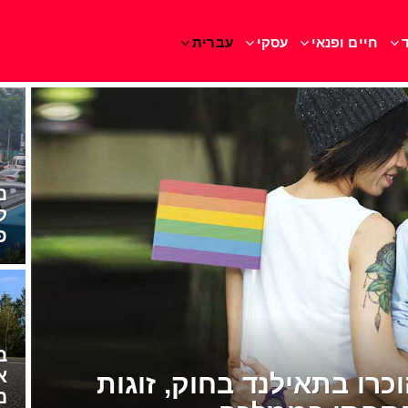
חיים ופנאי
עסקי
עברית
מ
ל
פ
ב
א
וכרו בתאילנד בחוק, זוגות
מ