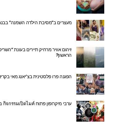
מעצרים ב”מסיבת הילדה השמנה” בבנגק
זיהום אוויר מרחיק תיירים בעונת “השריפ
הראשון?
הפגנה פרו פלסטינית בצ’יאנג מאי בקר
ערבי מיקרופון פתוח กิจกรรมเปิดไมค์ בצ’יאנג מאי צוברים תאוצה. כולל רשימה שבועית