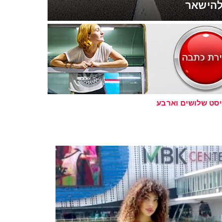
להישאר
סט שלושים וארבע