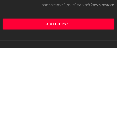
מצאתם בעיה?
ליחצו על “דווח/י” בעמוד הכתבה
יצירת כתבה