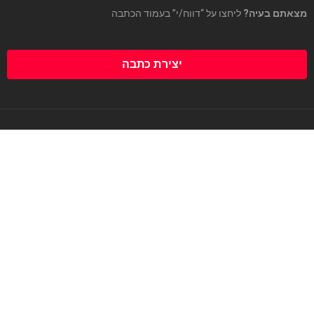
מצאתם בעיה?
ליחצו על “דווח/י” בעמוד הכתבה
יצירת כתבה