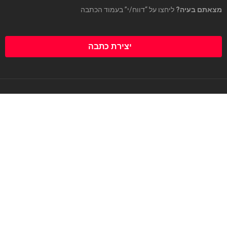
מצאתם בעיה?
ליחצו על “דווח/י” בעמוד הכתבה
יצירת כתבה