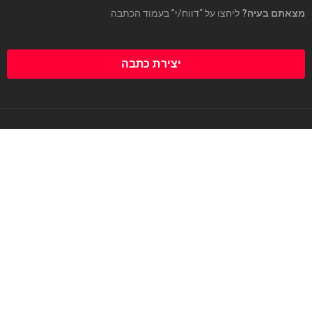
מצאתם בעיה?
ליחצו על “דווח/י” בעמוד הכתבה
יצירת כתבה