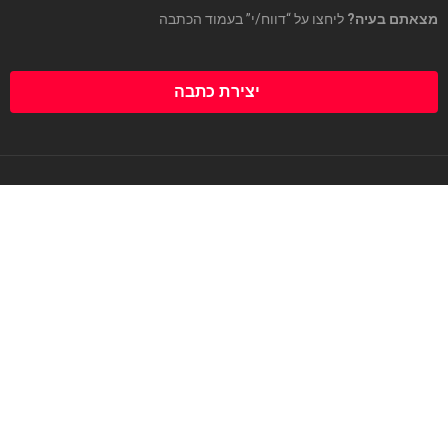
מצאתם בעיה?
ליחצו על “דווח/י” בעמוד הכתבה
יצירת כתבה