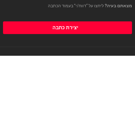
מצאתם בעיה?
ליחצו על “דווח/י” בעמוד הכתבה
יצירת כתבה