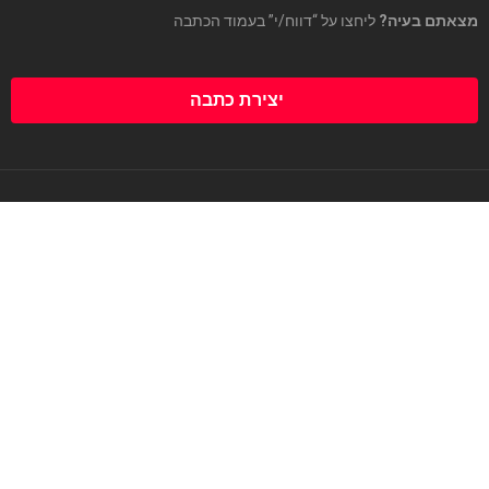
מצאתם בעיה?
ליחצו על “דווח/י” בעמוד הכתבה
יצירת כתבה