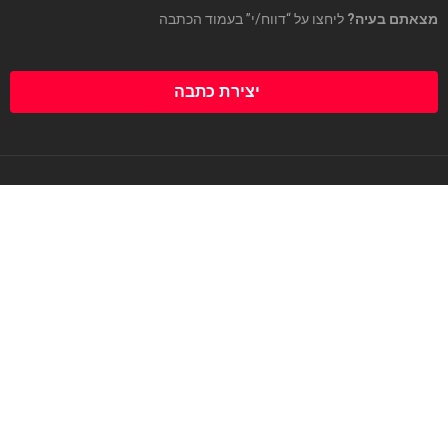
מצאתם בעיה?
ליחצו על “דווח/י” בעמוד הכתבה
יצירת כתבה