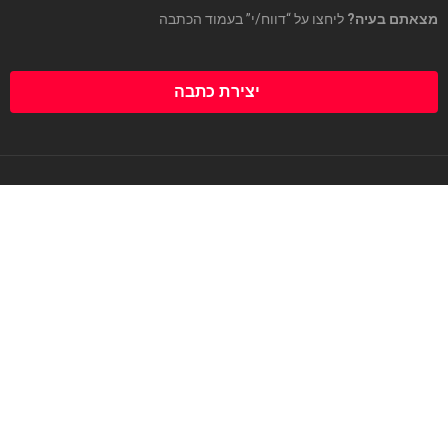
מצאתם בעיה?
ליחצו על “דווח/י” בעמוד הכתבה
יצירת כתבה