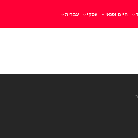
חיים ופנאי
עסקי
עברית
ר