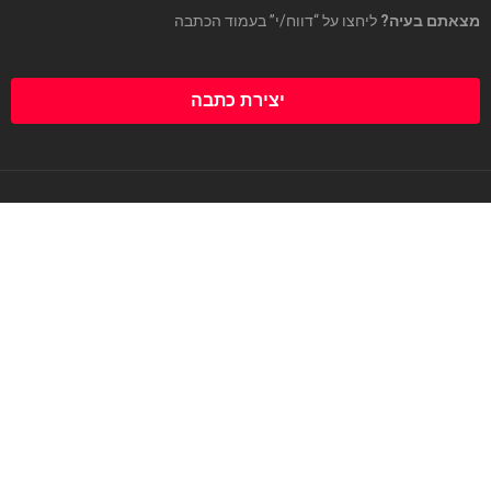
מצאתם בעיה?
ליחצו על “דווח/י” בעמוד הכתבה
יצירת כתבה