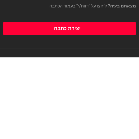
מצאתם בעיה?
ליחצו על “דווח/י” בעמוד הכתבה
יצירת כתבה