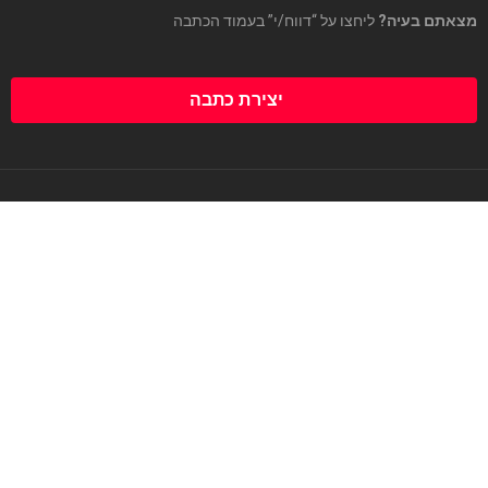
מצאתם בעיה?
ליחצו על “דווח/י” בעמוד הכתבה
יצירת כתבה