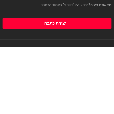
מצאתם בעיה?
ליחצו על “דווח/י” בעמוד הכתבה
יצירת כתבה