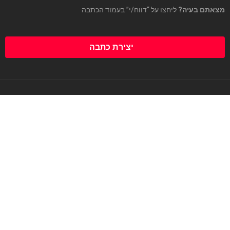
מצאתם בעיה?
ליחצו על “דווח/י” בעמוד הכתבה
יצירת כתבה