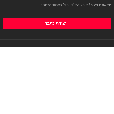
מצאתם בעיה?
ליחצו על “דווח/י” בעמוד הכתבה
יצירת כתבה