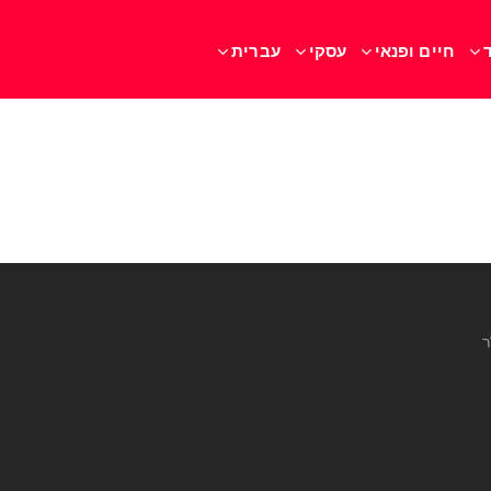
חיים ופנאי
עסקי
עברית
ר