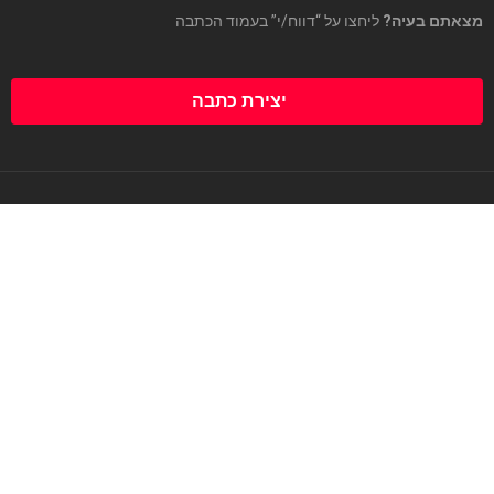
מצאתם בעיה?
ליחצו על “דווח/י” בעמוד הכתבה
יצירת כתבה