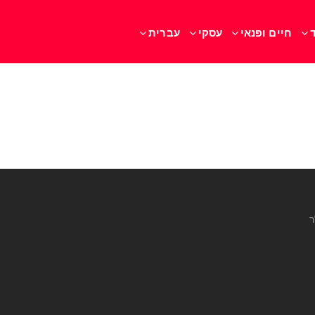
חיים ופנאי
עסקי
עברית
ר