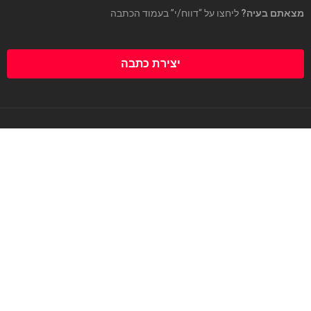
מצאתם בעיה?
ליחצו על “דווח/י” בעמוד הכתבה
יצירת כתבה