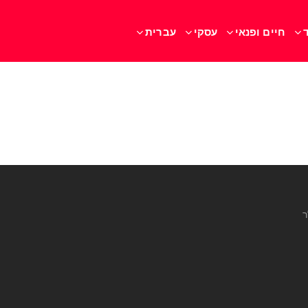
חיים ופנאי
עסקי
עברית
ר