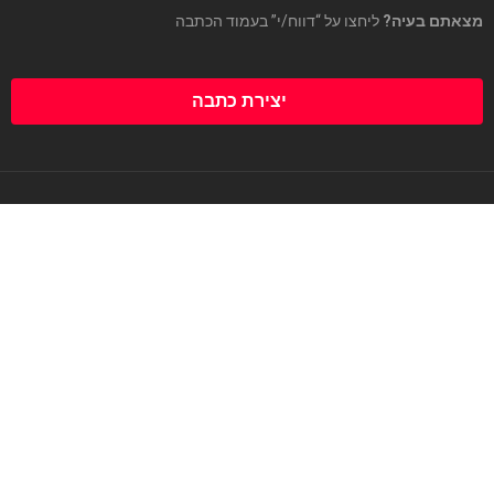
מצאתם בעיה?
ליחצו על “דווח/י” בעמוד הכתבה
יצירת כתבה