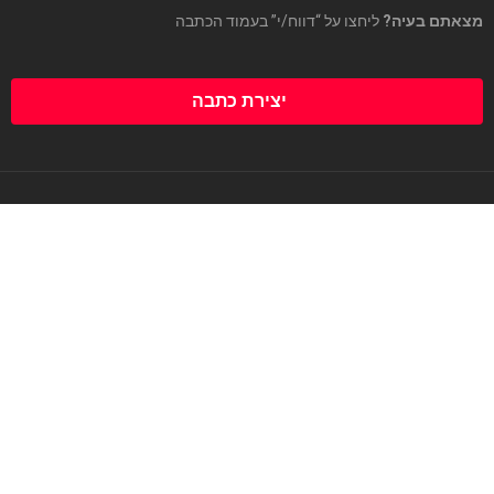
מצאתם בעיה?
ליחצו על “דווח/י” בעמוד הכתבה
יצירת כתבה