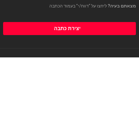
מצאתם בעיה?
ליחצו על “דווח/י” בעמוד הכתבה
יצירת כתבה