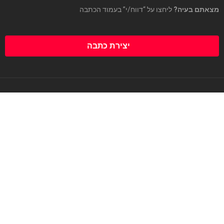
מצאתם בעיה?
ליחצו על “דווח/י” בעמוד הכתבה
יצירת כתבה