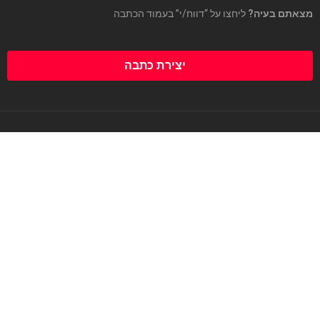
מצאתם בעיה?
ליחצו על “דווח/י” בעמוד הכתבה
יצירת כתבה