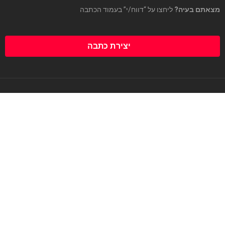
מצאתם בעיה?
ליחצו על “דווח/י” בעמוד הכתבה
יצירת כתבה