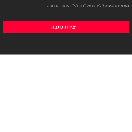
מצאתם בעיה?
ליחצו על “דווח/י” בעמוד הכתבה
יצירת כתבה