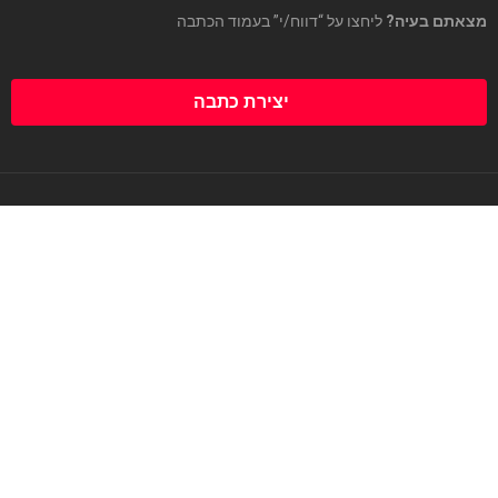
מצאתם בעיה?
ליחצו על “דווח/י” בעמוד הכתבה
יצירת כתבה