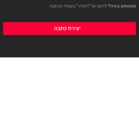
מצאתם בעיה?
ליחצו על “דווח/י” בעמוד הכתבה
יצירת כתבה