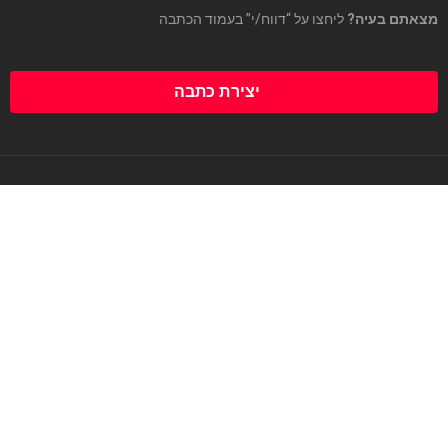
מצאתם בעיה?
ליחצו על “דווח/י” בעמוד הכתבה
יצירת כתבה