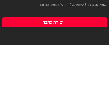
מצאתם בעיה?
ליחצו על “דווח/י” בעמוד הכתבה
יצירת כתבה