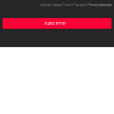
מצאתם בעיה?
ליחצו על “דווח/י” בעמוד הכתבה
יצירת כתבה