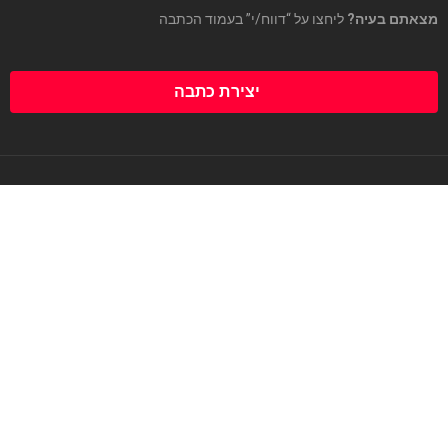
מצאתם בעיה?
ליחצו על “דווח/י” בעמוד הכתבה
יצירת כתבה