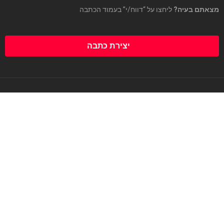
מצאתם בעיה?
ליחצו על “דווח/י” בעמוד הכתבה
יצירת כתבה