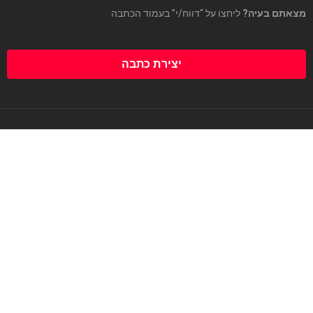
מצאתם בעיה?
ליחצו על “דווח/י” בעמוד הכתבה
יצירת כתבה