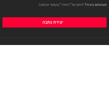
מצאתם בעיה?
ליחצו על “דווח/י” בעמוד הכתבה
יצירת כתבה