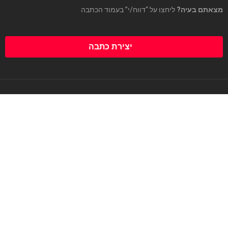
מצאתם בעיה?
ליחצו על “דווח/י” בעמוד הכתבה
יצירת כתבה