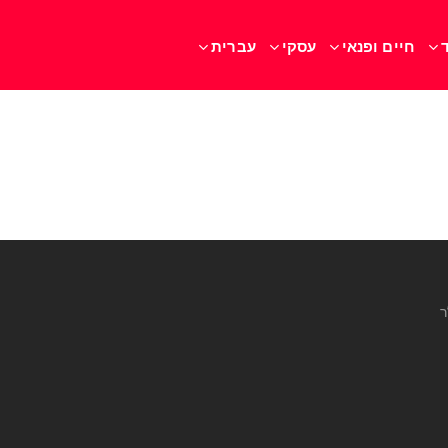
חיים ופנאי
עסקי
עברית
ר