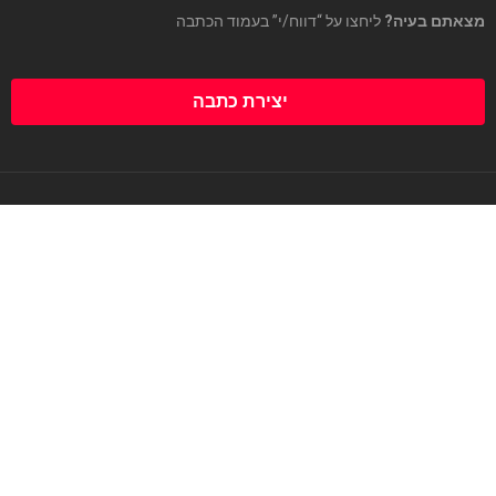
מצאתם בעיה?
ליחצו על “דווח/י” בעמוד הכתבה
יצירת כתבה