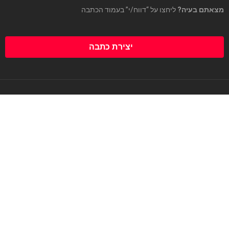
מצאתם בעיה?
ליחצו על “דווח/י” בעמוד הכתבה
יצירת כתבה