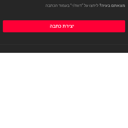
מצאתם בעיה?
ליחצו על “דווח/י” בעמוד הכתבה
יצירת כתבה