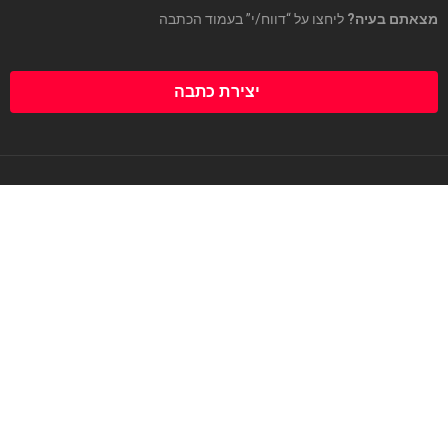
מצאתם בעיה?
ליחצו על “דווח/י” בעמוד הכתבה
יצירת כתבה