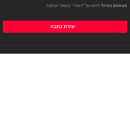
מצאתם בעיה?
ליחצו על “דווח/י” בעמוד הכתבה
יצירת כתבה