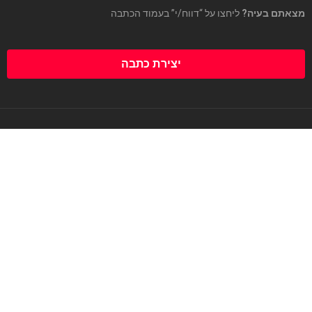
מצאתם בעיה?
ליחצו על “דווח/י” בעמוד הכתבה
יצירת כתבה