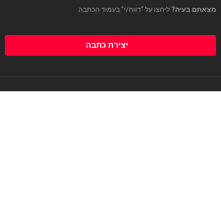
מצאתם בעיה?
ליחצו על “דווח/י” בעמוד הכתבה
יצירת כתבה