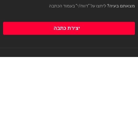
מצאתם בעיה?
ליחצו על “דווח/י” בעמוד הכתבה
יצירת כתבה